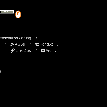
enschutzerklärung
AGBs
Kontakt
Link 2 us
Archiv
r
il
YouTube