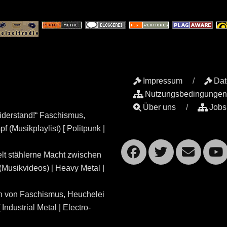
Impressum
Dat
Nutzungsbedingungen
Über uns
Jobs
iderstand!“ Faschismus,
 (Musikplaylist) [ Politpunk |
Facebook
Twitte
Ema
lt stählerne Macht zwischen
Musikvideos) [ Heavy Metal |
n von Faschismus, Heuchelei
dustrial Metal | Electro-