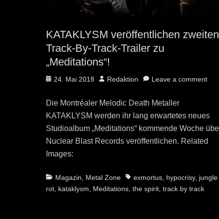
KATAKLYSM veröffentlichen zweite
Track-By-Track-Trailer zu
„Meditations“!
Posted
Author
24. Mai 2018
Redaktion
Leave a comment
on
Die Montréaler Melodic Death Metaller
KATAKLYSM werden ihr lang erwartetes neues
Studioalbum „Meditations“ kommende Woche übe
Nuclear Blast Records veröffentlichen. Related
Images:
Categories
Tags
Magazin
,
Metal Zone
exmortus
,
hypocrisy
,
jungle
rot
,
kataklysm
,
Meditations
,
the spirit
,
track by track