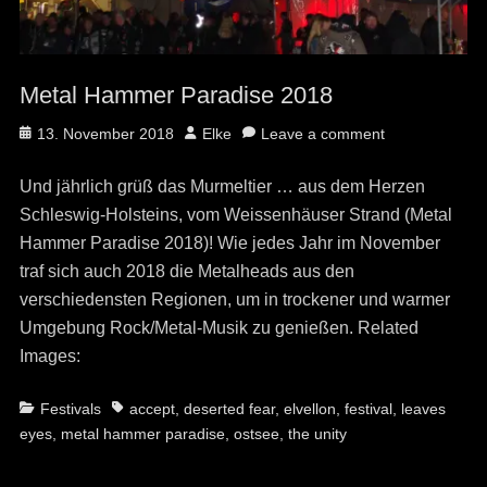
Metal Hammer Paradise 2018
Posted
Author
13. November 2018
Elke
Leave a comment
on
Und jährlich grüß das Murmeltier … aus dem Herzen
Schleswig-Holsteins, vom Weissenhäuser Strand (Metal
Hammer Paradise 2018)! Wie jedes Jahr im November
traf sich auch 2018 die Metalheads aus den
verschiedensten Regionen, um in trockener und warmer
Umgebung Rock/Metal-Musik zu genießen. Related
Images:
Categories
Tags
Festivals
accept
,
deserted fear
,
elvellon
,
festival
,
leaves
eyes
,
metal hammer paradise
,
ostsee
,
the unity