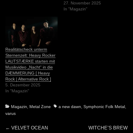
27. November 2025
In "Magazin"
Realitätscheck unterm
Sternenzelt: Heavy Rocker
LAUTSTÆRKE starten mit
Musikvideo „Nacht“ in die
DÆMMERUNG [ Heavy
Rock | Alternative Rock ]
5. Dezember 2025
In "Magazin"
Categories
Tags
Magazin
,
Metal Zone
a new dawn
,
Symphonic Folk Metal
,
varus
Beitragsnavigation
Previous
Next
←
VELVET OCEAN
WITCHE’S BREW