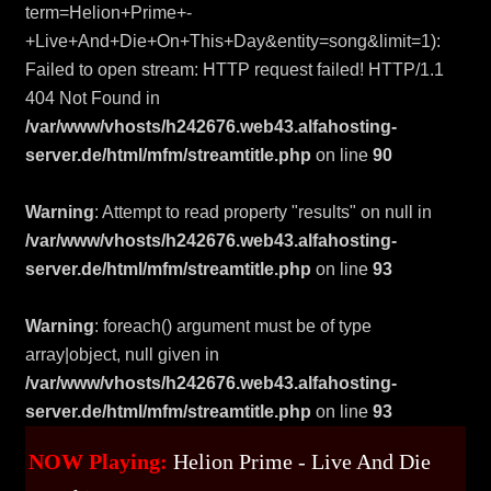
term=Helion+Prime+-
+Live+And+Die+On+This+Day&entity=song&limit=1):
Failed to open stream: HTTP request failed! HTTP/1.1
404 Not Found in
/var/www/vhosts/h242676.web43.alfahosting-
server.de/html/mfm/streamtitle.php
on line
90
Warning
: Attempt to read property "results" on null in
/var/www/vhosts/h242676.web43.alfahosting-
server.de/html/mfm/streamtitle.php
on line
93
Warning
: foreach() argument must be of type
array|object, null given in
/var/www/vhosts/h242676.web43.alfahosting-
server.de/html/mfm/streamtitle.php
on line
93
NOW Playing:
Helion Prime - Live And Die