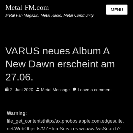
Metal-FM.com
MENU
Metal Fan Magazin, Metal Radio, Metal Community
VARUS neues Album A
New Dawn erscheint am
27.06.
Posted
Author
2. Juni 2020
Metal Message
Leave a comment
on
Warning
:
file_get_contents(http://ax.phobos.apple.com.edgesuite.
net/WebObjects/MZStoreServices.woa/wa/wsSearch?