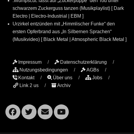
:Wumpscut: lässt auf „Zuckerpuppe“ den Tod unter
schwarzem Zuckerguss tanzen (Musikplaylist) [ Dark
Electro | Electro-Industrial | EBM ]
Urzirkel entzünden mit „Himmlischer Funke“ den
ersten Opferbrand aus „In Silbernen Sprachen“
(Musikvideo) [ Black Metal | Atmospheric Black Metal ]
Impressum
Datenschutzerklärung
Nutzungsbedingungen
AGBs
Kontakt
Über uns
Jobs
Link 2 us
Archiv
Facebook
Twitter
Email
YouTube