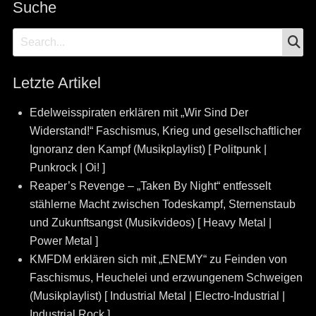
Suche
S
Search
for:
Letzte Artikel
Edelweisspiraten erklären mit „Wir Sind Der
Widerstand!“ Faschismus, Krieg und gesellschaftlicher
Ignoranz den Kampf (Musikplaylist) [ Politpunk |
Punkrock | Oi! ]
Reaper’s Revenge – „Taken By Night“ entfesselt
stählerne Macht zwischen Todeskampf, Sternenstaub
und Zukunftsangst (Musikvideos) [ Heavy Metal |
Power Metal ]
KMFDM erklären sich mit „ENEMY“ zu Feinden von
Faschismus, Heuchelei und erzwungenem Schweigen
(Musikplaylist) [ Industrial Metal | Electro-Industrial |
Industrial Rock ]