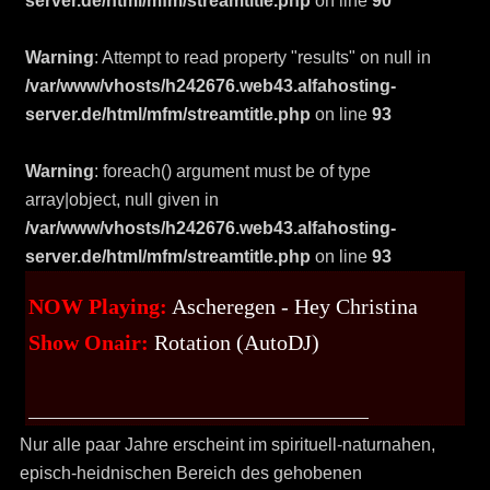
server.de/html/mfm/streamtitle.php
on line
90
Warning
: Attempt to read property "results" on null in
/var/www/vhosts/h242676.web43.alfahosting-
server.de/html/mfm/streamtitle.php
on line
93
Warning
: foreach() argument must be of type
array|object, null given in
/var/www/vhosts/h242676.web43.alfahosting-
server.de/html/mfm/streamtitle.php
on line
93
NOW Playing:
Ascheregen - Hey Christina
Show Onair:
Rotation (AutoDJ)
Nur alle paar Jahre erscheint im spirituell-naturnahen,
episch-heidnischen Bereich des gehobenen