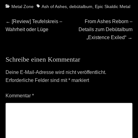
Categories
Tags
Metal Zone
Ash of Ashes
,
debütalbum
,
Epic Skaldic Metal
Beitragsnavigation
Previous
Next
←
[Review] Teufelskreis –
From Ashes Reborn –
post:
post:
Wahrheit oder Lüge
Details zum Debütalbum
„Existence Exiled“
→
Schreibe einen Kommentar
Deine E-Mail-Adresse wird nicht veröffentlicht.
Erforderliche Felder sind mit
*
markiert
Kommentar
*