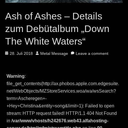
Ash of Ashes – Details
zum Debütalbum „Down
The White Waters“
Posted
Author
28. Juli 2018
Metal Message
Leave a comment
on
Warning
:
file_get_contents(http://ax.phobos.apple.com.edgesuite.
net/WebObjects/MZStoreServices.woa/wa/wsSearch?
term=Ascheregen+-
+Hey+Christina&entity=song&limit=1): Failed to open
stream: HTTP request failed! HTTP/1.1 404 Not Found
in
/var/www/vhosts/h242676.web43.alfahosting-