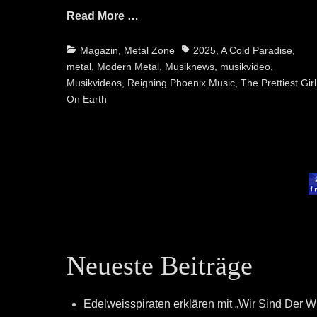
Read More …
Categories
Tags
Magazin
,
Metal Zone
2025
,
A Cold Paradise
,
metal
,
Modern Metal
,
Musiknews
,
musikvideo
,
Musikvideos
,
Reigning Phoenix Music
,
The Prettiest Girl
On Earth
Neueste Beiträge
Edelweisspiraten erklären mit „Wir Sind Der W