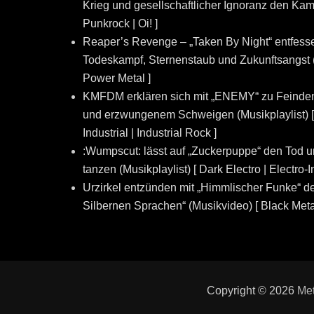
Krieg und gesellschaftlicher Ignoranz den Kampf
Punkrock | Oi! ]
Reaper’s Revenge – „Taken By Night“ entfesse
Todeskampf, Sternenstaub und Zukunftsangst (
Power Metal ]
KMFDM erklären sich mit „ENEMY“ zu Feinde
und erzwungenem Schweigen (Musikplaylist) [ In
Industrial | Industrial Rock ]
:Wumpscut: lässt auf „Zuckerpuppe“ den Tod 
tanzen (Musikplaylist) [ Dark Electro | Electro-I
Urzirkel entzünden mit „Himmlischer Funke“ de
Silbernen Sprachen“ (Musikvideo) [ Black Meta
Copyright © 2026
Me