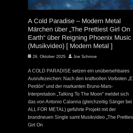
A Cold Paradise – Modern Metal
Märchen über „The Prettiest Girl On
Earth“ über Reigning Phoenix Music
(Musikvideo) [ Modern Metal ]
Posted
Author
26. Oktober 2025
Joe Schmoe
on
A COLD PARADISE setzen ein unübersehbares
Ausrufezeichen: Nach den kraftvollen Vorboten „E
Perdón“ und der markanten Bruno-Mars-
Interpretation „Talking To The Moon“ meldet sich
das von Antonio Calanna (gleichzeitig Sänger bei
ALL FOR METAL) geführte Projekt mit der
brandneuen Single samt Musikvideo „The Pretties
Girl On