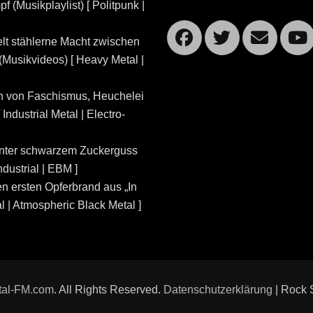
 (Musikplaylist) [ Politpunk |
Facebook
Twitte
Ema
lt stählerne Macht zwischen
Musikvideos) [ Heavy Metal |
n von Faschismus, Heuchelei
dustrial Metal | Electro-
unter schwarzem Zuckerguss
ndustrial | EBM ]
n ersten Opferbrand aus „In
l | Atmospheric Black Metal ]
tal-FM.com
. All Rights Reserved.
Datenschutzerklärung
| Rock 