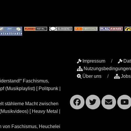
Impressum
Dat
Nutzungsbedingungen
Über uns
Jobs
iderstand!“ Faschismus,
 (Musikplaylist) [ Politpunk |
Facebook
Twitte
Ema
lt stählerne Macht zwischen
Musikvideos) [ Heavy Metal |
n von Faschismus, Heuchelei