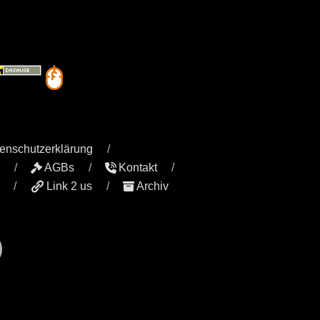
enschutzerklärung
AGBs
Kontakt
Link 2 us
Archiv
r
il
YouTube