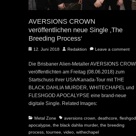
AVERSIONS CROWN
veröffentlichen neue Single ‚The
Breeding Process‘
Posted
Author
12. Juni 2018
Redaktion
Leave a comment
on
Die Brisbaner Alien-Metaller AVERSIONS CRO
veröffentlichten am Freitag (08.06.2018) zum
Startschuss ihrer USA/Kanada-Tour mit THE
BLACK DAHLIA MURDER, WHITECHAPEL und
FLESHGOD APOCALYPSE eine brand-neue
digitale Single. Related Images:
Categories
Tags
Metal Zone
aversions crown
,
deathcore
,
fleshgo
apocalypse
,
the black dahlia murder
,
the breeding
process
,
tournee
,
video
,
withechapel