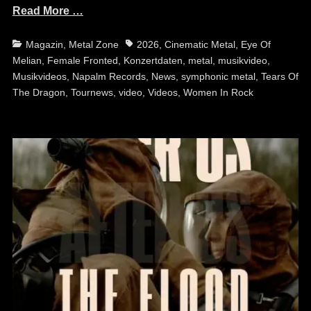
Read More …
Categories
Tags
Magazin
,
Metal Zone
2026
,
Cinematic Metal
,
Eye Of
Melian
,
Female Fronted
,
Konzertdaten
,
metal
,
musikvideo
,
Musikvideos
,
Napalm Records
,
News
,
symphonic metal
,
Tears Of
The Dragon
,
Tournews
,
video
,
Videos
,
Women In Rock