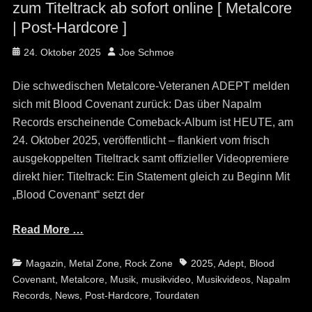
zum Titeltrack ab sofort online [ Metalcore
| Post-Hardcore ]
Posted
Author
24. Oktober 2025
Joe Schmoe
on
Die schwedischen Metalcore-Veteranen ADEPT melden
sich mit Blood Covenant zurück: Das über Napalm
Records erscheinende Comeback-Album ist HEUTE, am
24. Oktober 2025, veröffentlicht – flankiert vom frisch
ausgekoppelten Titeltrack samt offizieller Videopremiere
direkt hier: Titeltrack: Ein Statement gleich zu Beginn Mit
„Blood Covenant“ setzt der
Read More …
Categories
Tags
Magazin
,
Metal Zone
,
Rock Zone
2025
,
Adept
,
Blood
Covenant
,
Metalcore
,
Musik
,
musikvideo
,
Musikvideos
,
Napalm
Records
,
News
,
Post-Hardcore
,
Tourdaten