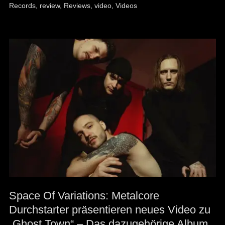
Records
,
review
,
Reviews
,
video
,
Videos
Space Of Variations: Metalcore
Durchstarter präsentieren neues Video zu
„Ghost Town“ – Das dazugehörige Album