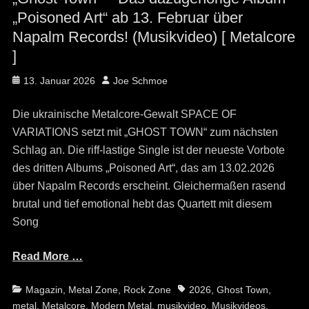
„Poisoned Art“ ab 13. Februar über
Napalm Records! (Musikvideo) [ Metalcore
]
Posted
Author
13. Januar 2026
Joe Schmoe
on
Die ukrainische Metalcore-Gewalt SPACE OF
VARIATIONS setzt mit „GHOST TOWN“ zum nächsten
Schlag an. Die riff-lastige Single ist der neueste Vorbote
des dritten Albums „Poisoned Art“, das am 13.02.2026
über Napalm Records erscheint. Gleichermaßen rasend
brutal und tief emotional hebt das Quartett mit diesem
Song
Read More …
Categories
Tags
Magazin
,
Metal Zone
,
Rock Zone
2026
,
Ghost Town
,
metal
,
Metalcore
,
Modern Metal
,
musikvideo
,
Musikvideos
,