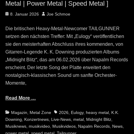
Metal | Power Metal | Speed Metal ]
Posted
Author
8. Januar 2026
Joe Schmoe
on
Die britischen Heavy-Metal-Newcomer TAILGUNNER
setzen den nächsten Treffer: Mit „Eulogy“ veröffentlichen
sie den meisterhaften Abschluss ihres kommenden, von
Gitarren-Legende K. K. Downing produzierten Albums
„Midnight Blitz“, das am 06.02.2026 über Napalm Records
erscheint. Der letzte Song der Platte erweitert den
nostalgisch-klassischen Sound um sanfte Orchester-
Momente,
Read More …
Categories
Tags
Magazin
,
Metal Zone
2026
,
Eulogy
,
heavy metal
,
K.K.
Downing
,
Konzertnews
,
Live-News
,
metal
,
Midnight Blitz
,
Musiknews
,
musikvideo
,
Musikvideos
,
Napalm Records
,
News
,
power metal
,
speed metal
,
Tailgunner