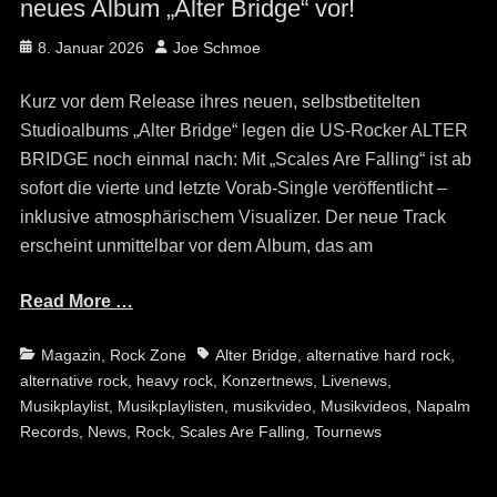
neues Album „Alter Bridge“ vor!
Posted
Author
8. Januar 2026
Joe Schmoe
on
Kurz vor dem Release ihres neuen, selbstbetitelten
Studioalbums „Alter Bridge“ legen die US-Rocker ALTER
BRIDGE noch einmal nach: Mit „Scales Are Falling“ ist ab
sofort die vierte und letzte Vorab-Single veröffentlicht –
inklusive atmosphärischem Visualizer. Der neue Track
erscheint unmittelbar vor dem Album, das am
Read More …
Categories
Tags
Magazin
,
Rock Zone
Alter Bridge
,
alternative hard rock
,
alternative rock
,
heavy rock
,
Konzertnews
,
Livenews
,
Musikplaylist
,
Musikplaylisten
,
musikvideo
,
Musikvideos
,
Napalm
Records
,
News
,
Rock
,
Scales Are Falling
,
Tournews