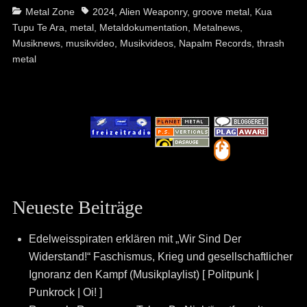
Categories
Tags
Metal Zone
2024
,
Alien Weaponry
,
groove metal
,
Kua
Tupu Te Ara
,
metal
,
Metaldokumentation
,
Metalnews
,
Musiknews
,
musikvideo
,
Musikvideos
,
Napalm Records
,
thrash
metal
Neueste Beiträge
Edelweisspiraten erklären mit „Wir Sind Der
Widerstand!“ Faschismus, Krieg und gesellschaftlicher
Ignoranz den Kampf (Musikplaylist) [ Politpunk |
Punkrock | Oi! ]