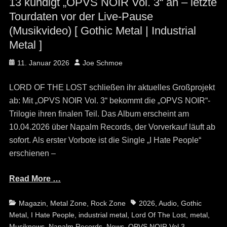
13 kündigt „OPVS NOIR Vol. 3“ an – letzte
Tourdaten vor der Live-Pause
(Musikvideo) [ Gothic Metal | Industrial
Metal ]
Posted
Author
11. Januar 2026
Joe Schmoe
on
LORD OF THE LOST schließen ihr aktuelles Großprojekt
ab: Mit „OPVS NOIR Vol. 3“ bekommt die „OPVS NOIR“-
Trilogie ihren finalen Teil. Das Album erscheint am
10.04.2026 über Napalm Records, der Vorverkauf läuft ab
sofort. Als erster Vorbote ist die Single „I Hate People“
erschienen –
Read More …
Categories
Tags
Magazin
,
Metal Zone
,
Rock Zone
2026
,
Audio
,
Gothic
Metal
,
I Hate People
,
industrial metal
,
Lord Of The Lost
,
metal
,
Musiknews
,
Napalm Records
,
News
,
OPVS NOIR Vol 3
,