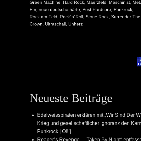
Green Machine
,
Hard Rock
,
Maerzfeld
,
Maschinist
,
Met
Fm
,
neue deutsche härte
,
Post Hardcore
,
Punkrock
,
Rock am Feld
,
Rock´n´Roll
,
Stone Rock
,
Surrender The
Crown
,
Ultraschall
,
Unherz
Neueste Beiträge
Edelweisspiraten erklären mit „Wir Sind Der W
Krieg und gesellschaftlicher Ignoranz den Kampf
Punkrock | Oi! ]
Reaper’s Revenge – „Taken By Night“ entfesse