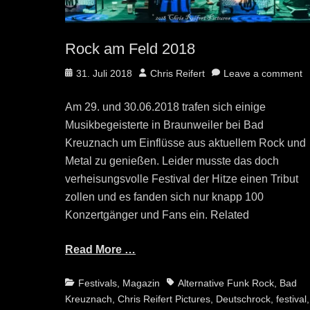
Rock am Feld 2018
Posted
Author
31. Juli 2018
Chris Reifert
Leave a comment
on
Am 29. und 30.06.2018 trafen sich einige
Musikbegeisterte in Braunweiler bei Bad
Kreuznach um Einflüsse aus aktuellem Rock und
Metal zu genießen. Leider musste das doch
verheisungsvolle Festival der Hitze einen Tribut
zollen und es fanden sich nur knapp 100
Konzertgänger und Fans ein. Related
Read More …
Categories
Tags
Festivals
,
Magazin
Alternative Funk Rock
,
Bad
Kreuznach
,
Chris Reifert Pictures
,
Deutschrock
,
festival
,