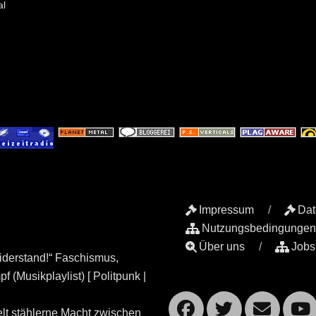
al
Impressum
Dat
Nutzungsbedingungen
Über uns
Jobs
iderstand!“ Faschismus,
 (Musikplaylist) [ Politpunk |
Facebook
Twitte
Ema
lt stählerne Macht zwischen