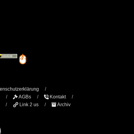
enschutzerklärung
AGBs
Kontakt
Link 2 us
Archiv
r
il
YouTube