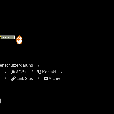
enschutzerklärung
AGBs
Kontakt
Link 2 us
Archiv
r
il
YouTube