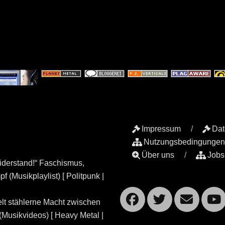
Impressum
Dat
Nutzungsbedingungen
Über uns
Jobs
iderstand!“ Faschismus,
 (Musikplaylist) [ Politpunk |
Facebook
Twitte
Ema
lt stählerne Macht zwischen
Musikvideos) [ Heavy Metal |