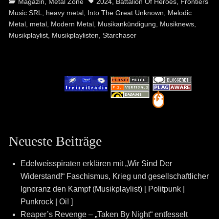
Categories
Tags
Magazin
,
Metal Zone
2024
,
Battalion Of Heroes
,
Frontiers
Music SRL
,
heavy metal
,
Into The Great Unknown
,
Melodic
Metal
,
metal
,
Modern Metal
,
Musikankündigung
,
Musiknews
,
Musikplaylist
,
Musikplaylisten
,
Starchaser
Neueste Beiträge
Edelweisspiraten erklären mit „Wir Sind Der
Widerstand!“ Faschismus, Krieg und gesellschaftlicher
Ignoranz den Kampf (Musikplaylist) [ Politpunk |
Punkrock | Oi! ]
Reaper’s Revenge – „Taken By Night“ entfesselt