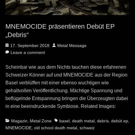
MNEMOCIDE präsentieren Debüt EP
„Debris“
Posted
Author
17. September 2018
Metal Message
on
Leave a comment
Scheinbar wie aus dem Nichts tauchen diese erfahrenen
Schweizer Könner auf und MNEMOCIDE aus der Region
Basel verblüffen mit einer ebenso wuchtigen wie
gehaltvollen Veröffentlichung. Mächtige Spannung und
beflügelnde Entspannung bringen die Überzeugten dabei
in eine beeindruckende Symbiose. Related Images:
Categories
Tags
Magazin
,
Metal Zone
basel
,
death metal
,
debris
,
debüt ep
,
MNEMOCIDE
,
old school death metal
,
schweiz