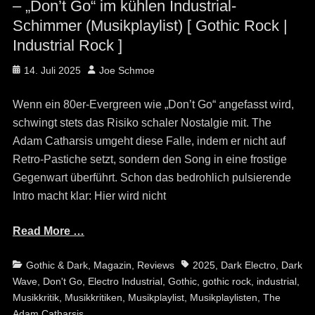
– „Don’t Go“ im kühlen Industrial-
Schimmer (Musikplaylist) [ Gothic Rock |
Industrial Rock ]
Posted
Author
14. Juli 2025
Joe Schmoe
on
Wenn ein 80er-Evergreen wie „Don’t Go“ angefasst wird,
schwingt stets das Risiko schaler Nostalgie mit. The
Adam Catharsis umgeht diese Falle, indem er nicht auf
Retro-Pastiche setzt, sondern den Song in eine frostige
Gegenwart überführt. Schon das bedrohlich pulsierende
Intro macht klar: Hier wird nicht
Read More …
Categories
Tags
Gothic & Dark
,
Magazin
,
Reviews
2025
,
Dark Electro
,
Dark
Wave
,
Don't Go
,
Electro Industrial
,
Gothic
,
gothic rock
,
industrial
,
Musikkritik
,
Musikkritiken
,
Musikplaylist
,
Musikplaylisten
,
The
Adam Catharsis