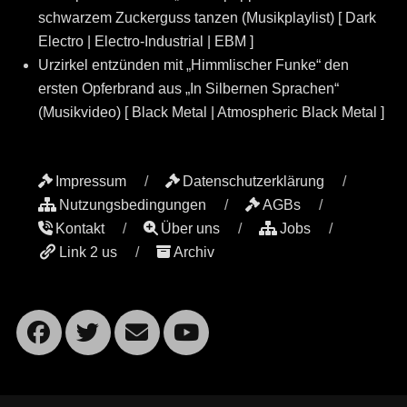
schwarzem Zuckerguss tanzen (Musikplaylist) [ Dark
Electro | Electro-Industrial | EBM ]
Urzirkel entzünden mit „Himmlischer Funke“ den
ersten Opferbrand aus „In Silbernen Sprachen“
(Musikvideo) [ Black Metal | Atmospheric Black Metal ]
Impressum
Datenschutzerklärung
Nutzungsbedingungen
AGBs
Kontakt
Über uns
Jobs
Link 2 us
Archiv
Facebook
Twitter
Email
YouTube