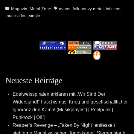
Categories
Tags
Magazin
,
Metal Zone
avnas
,
folk heavy metal
,
infinitas
,
musikvideo
,
single
Neueste Beiträge
Edelweisspiraten erklären mit „Wir Sind Der
Widerstand!“ Faschismus, Krieg und gesellschaftlicher
Ignoranz den Kampf (Musikplaylist) [ Politpunk |
Punkrock | Oi! ]
Reaper’s Revenge – „Taken By Night“ entfesselt
stählerne Macht zwischen Todeskampf, Sternenstaub