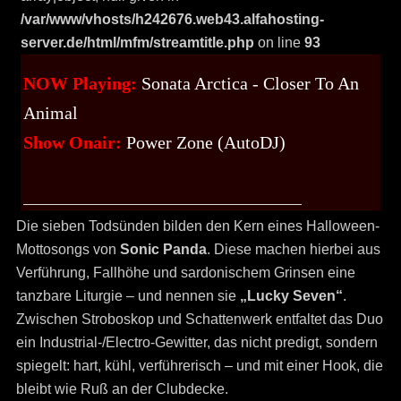
/var/www/vhosts/h242676.web43.alfahosting-
server.de/html/mfm/streamtitle.php
on line
93
NOW Playing:
Sonata Arctica - Closer To An
Animal
Show Onair:
Power Zone (AutoDJ)
Die sieben Todsünden bilden den Kern eines Halloween-
Mottosongs von
Sonic Panda
. Diese machen hierbei aus
Verführung, Fallhöhe und sardonischem Grinsen eine
tanzbare Liturgie – und nennen sie
„Lucky Seven“
.
Zwischen Stroboskop und Schattenwerk entfaltet das Duo
ein Industrial-/Electro-Gewitter, das nicht predigt, sondern
spiegelt: hart, kühl, verführerisch – und mit einer Hook, die
bleibt wie Ruß an der Clubdecke.