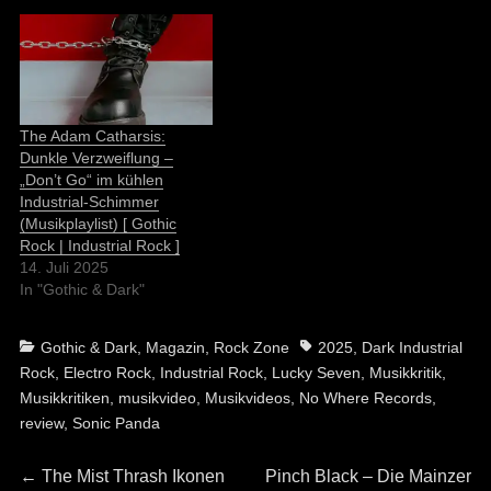
The Adam Catharsis:
Dunkle Verzweiflung –
„Don’t Go“ im kühlen
Industrial-Schimmer
(Musikplaylist) [ Gothic
Rock | Industrial Rock ]
14. Juli 2025
In "Gothic & Dark"
Categories
Tags
Gothic & Dark
,
Magazin
,
Rock Zone
2025
,
Dark Industrial
Rock
,
Electro Rock
,
Industrial Rock
,
Lucky Seven
,
Musikkritik
,
Musikkritiken
,
musikvideo
,
Musikvideos
,
No Where Records
,
review
,
Sonic Panda
Beitragsnavigation
Previous
Next
←
The Mist Thrash Ikonen
Pinch Black – Die Mainzer