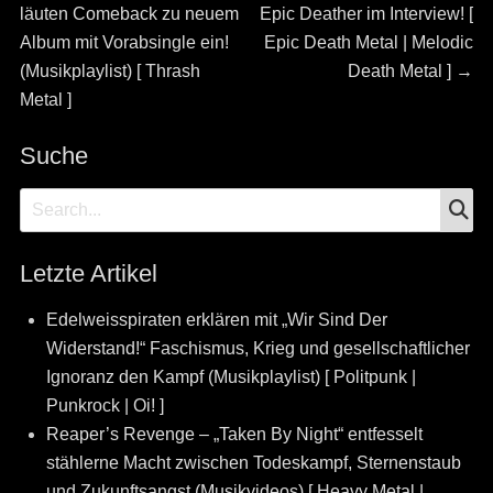
post:
post:
läuten Comeback zu neuem
Epic Deather im Interview! [
Album mit Vorabsingle ein!
Epic Death Metal | Melodic
(Musikplaylist) [ Thrash
Death Metal ]
→
Metal ]
Suche
S
Search
for:
Letzte Artikel
Edelweisspiraten erklären mit „Wir Sind Der
Widerstand!“ Faschismus, Krieg und gesellschaftlicher
Ignoranz den Kampf (Musikplaylist) [ Politpunk |
Punkrock | Oi! ]
Reaper’s Revenge – „Taken By Night“ entfesselt
stählerne Macht zwischen Todeskampf, Sternenstaub
und Zukunftsangst (Musikvideos) [ Heavy Metal |