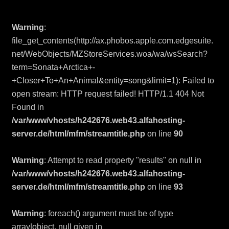
Warning
:
file_get_contents(http://ax.phobos.apple.com.edgesuite.
net/WebObjects/MZStoreServices.woa/wa/wsSearch?
term=Sonata+Arctica+-
+Closer+To+An+Animal&entity=song&limit=1): Failed to
open stream: HTTP request failed! HTTP/1.1 404 Not
Found in
/var/www/vhosts/h242676.web43.alfahosting-
server.de/html/mfm/streamtitle.php
on line
90
Warning
: Attempt to read property "results" on null in
/var/www/vhosts/h242676.web43.alfahosting-
server.de/html/mfm/streamtitle.php
on line
93
Warning
: foreach() argument must be of type
array|object, null given in