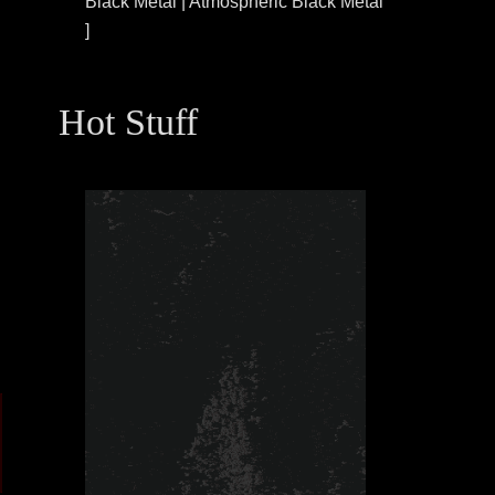
Black Metal | Atmospheric Black Metal
]
Hot Stuff