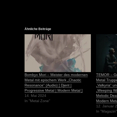
Ähnliche Beiträge
Bombyx Mori – Meister des modernen
TEMOR – Gri
Metal mit epischem Werk „Chaotic
Metal Truppe
Resonance“ (Audio) [ Djent |
„Valkyria“ u
Progressive Metal | Modern Metal ]
„Weeping Wav
14. Mai 2024
Melodic Deat
In "Metal Zone"
Modern Meta
12. Januar 
In "Magazin"