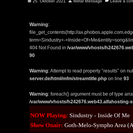
Posted
Author
25. Oktober 2021
Metal Message
Leave a co
on
Warning
:
file_get_contents(http://ax.phobos.apple.com.
term=Sindustry+-+Inside+Of+Me&entity=song&limi
404 Not Found in
/var/www/vhosts/h242676.web4
90
Warning
: Attempt to read property "results" on nul
server.de/html/mfm/streamtitle.php
on line
93
Warning
: foreach() argument must be of type array
/var/www/vhosts/h242676.web43.alfahosting-se
NOW Playing:
Sindustry - Inside Of Me
Show Onair:
Goth-Melo-Sympho Area (A