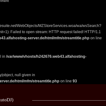
mment
edgesuite.net/WebObjects/MZStoreServices.woa/wa/wsSearch?
t=1): Failed to open stream: HTTP request failed! HTTP/1.1
3.alfahosting-server.de/html/mfm/streamtitle.php
on line
l in
/var/www/vhosts/h242676.web43.alfahosting-
|object, null given in
rver.de/html/mfm/streamtitle.php
on line
93
utoDJ)