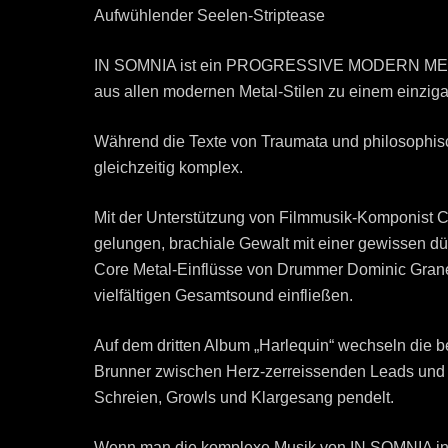
Aufwühlender Seelen-Striptease
IN SOMNIA ist ein PROGRESSIVE MODERN METAL-Q
aus allen modernen Metal-Stilen zu einem einziga
Während die Texte von Traumata und philosophisc
gleichzeitig komplex.
Mit der Unterstützung von Filmmusik-Komponist C
gelungen, brachiale Gewalt mit einer gewissen d
Core Metal-Einflüsse von Drummer Dominic Graneg
vielfältigen Gesamtsound einfließen.
Auf dem dritten Album „Harlequin“ wechseln die 
Brunner zwischen Herz-zerreissenden Leads und 
Schreien, Growls und Klargesang pendelt.
Wenn man die komplexe Musik von IN SOMNIA in s