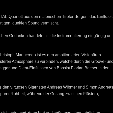
uartett aus den malerischen Tiroler Bergen, das Einflüss
rtigen, dunklen Sound vermischt.
hen Gedanken handeln, ist die Instrumentierung eingängig un
hristoph Manucredo ist es den ambitionierten Visionären
üsteren Atmosphäre zu verbinden, welche durch die Groove- un
ger und Djent-Einflüssen von Bassist Florian Bacher in den
beiden virtuosen Gitarristen Andreas Wibmer und Simon Andrea
purer Rohheit, während der Gesang zwischen Flüstern,
ich aufnimmt, dann hört und spürt man einen ehrlichen