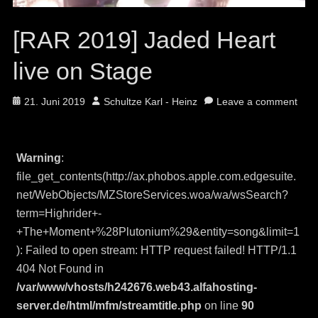
[RAR 2019] Jaded Heart
live on Stage
Posted
Author
21. Juni 2019
Schultze Karl - Heinz
Leave a comment
on
Warning
:
file_get_contents(http://ax.phobos.apple.com.edgesuite.
net/WebObjects/MZStoreServices.woa/wa/wsSearch?
term=Highrider+-
+The+Moment+%28Plutonium%29&entity=song&limit=1
): Failed to open stream: HTTP request failed! HTTP/1.1
404 Not Found in
/var/www/vhosts/h242676.web43.alfahosting-
server.de/html/mfm/streamtitle.php
on line
90