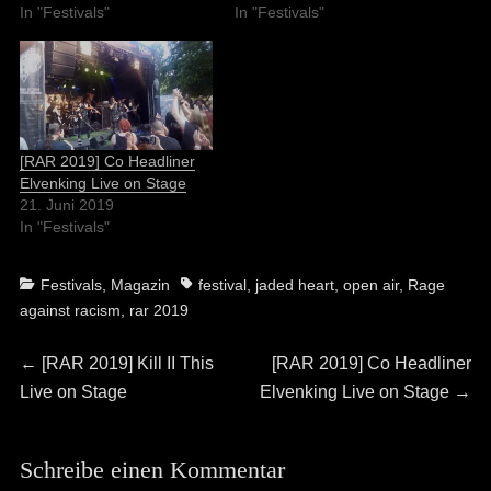
In "Festivals"
In "Festivals"
[RAR 2019] Co Headliner
Elvenking Live on Stage
21. Juni 2019
In "Festivals"
Categories
Tags
Festivals
,
Magazin
festival
,
jaded heart
,
open air
,
Rage
against racism
,
rar 2019
Beitragsnavigation
Previous
Next
←
[RAR 2019] Kill II This
[RAR 2019] Co Headliner
post:
post:
Live on Stage
Elvenking Live on Stage
→
Schreibe einen Kommentar