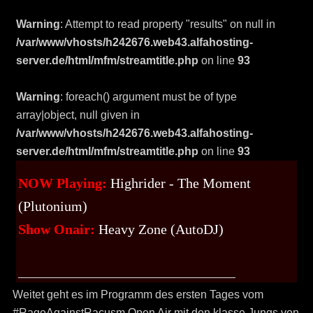
Warning
: Attempt to read property "results" on null in
/var/www/vhosts/h242676.web43.alfahosting-
server.de/html/mfm/streamtitle.php
on line
93
Warning
: foreach() argument must be of type
array|object, null given in
/var/www/vhosts/h242676.web43.alfahosting-
server.de/html/mfm/streamtitle.php
on line
93
NOW Playing:
Highrider - The Moment
(Plutonium)
Show Onair:
Heavy Zone (AutoDJ)
Weitet geht es im Programm des ersten Tages vom
#RageAgainstRacusm Open Air mit den klasse Jungs von