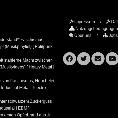
Impressum
Dat
Nutzungsbedingungen
Über uns
Jobs
iderstand!“ Faschismus,
 (Musikplaylist) [ Politpunk |
Facebook
Twitte
Ema
lt stählerne Macht zwischen
Musikvideos) [ Heavy Metal |
n von Faschismus, Heuchelei
dustrial Metal | Electro-
unter schwarzem Zuckerguss
ndustrial | EBM ]
n ersten Opferbrand aus „In