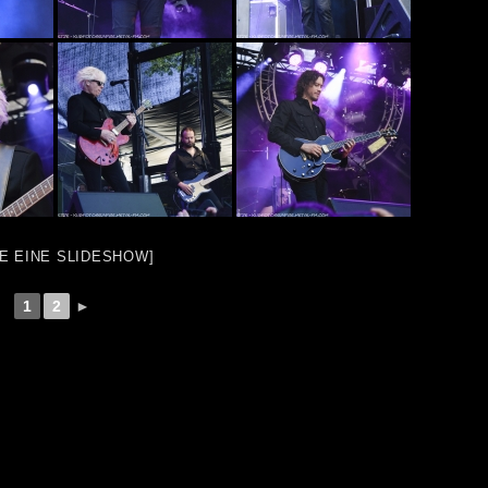
GE EINE SLIDESHOW]
1
2
►