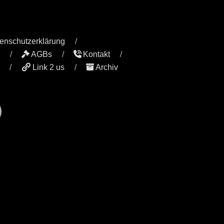
enschutzerklärung
AGBs
Kontakt
Link 2 us
Archiv
r
il
YouTube