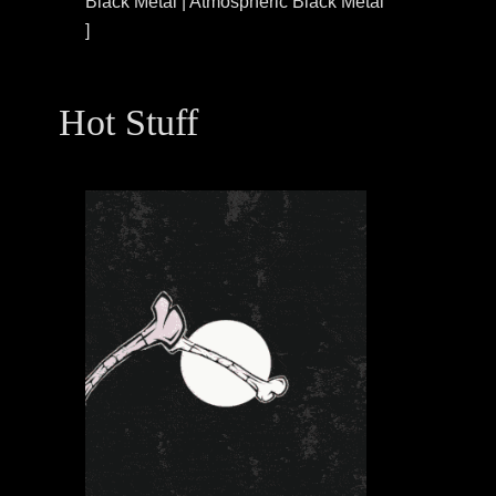
Black Metal | Atmospheric Black Metal
]
Hot Stuff